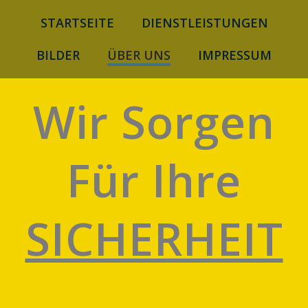
Zum
STARTSEITE
DIENSTLEISTUNGEN
Inhalt
springen
BILDER
ÜBER UNS
IMPRESSUM
Wir Sorgen
Für Ihre
SICHERHEIT