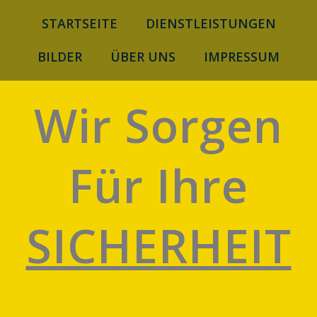
Zum
STARTSEITE
DIENSTLEISTUNGEN
Inhalt
springen
BILDER
ÜBER UNS
IMPRESSUM
Wir Sorgen
Für Ihre
SICHERHEIT