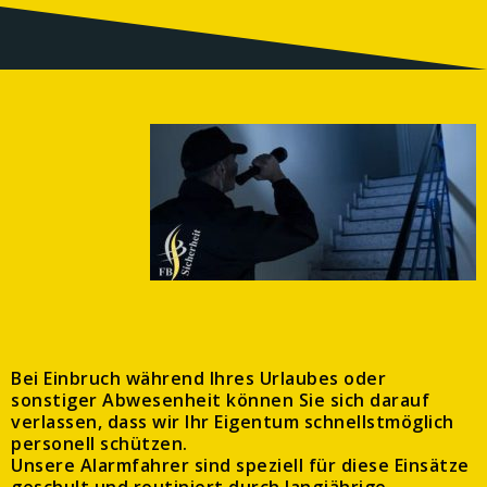
Bei Einbruch während Ihres Urlaubes oder
sonstiger Abwesenheit können Sie sich darauf
verlassen, dass wir Ihr Eigentum schnellstmöglich
personell schützen.
Unsere Alarmfahrer sind speziell für diese Einsätze